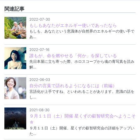
関連記事
2022-07-30
もしもあなたがエネルギー使いであったなら
もしも、あなたという意識体が自然界のエネルギーの使い手で
あ…
2022-07-16
誰もが、命を燃やせる「何か」を探している
先日本屋に立ち寄った際、ホロスコープから魂の青写真を読み
解…
2022-06-03
自分の言葉で語れるようになるには（前編）
言語化が上手ですね、といわれることがあります。意識の話を
し…
2021-08-30
９月１１日（土）開催 星くずの叡智研究会へようこそ
☆
９月１１日（土）開催、星くずの叡智研究会の詳細をアップい
た…